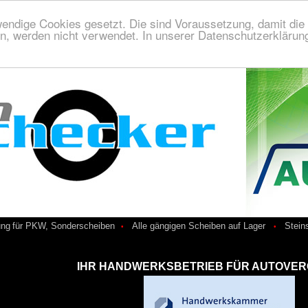
endige Cookies gesetzt. Die sind Voraussetzung, damit die S
n, werden nicht verwendet. In unserer Datenschutzerklärung
ung
für PKW, Sonderscheiben
Alle gängigen Scheiben auf Lager
Stein
•
•
IHR HANDWERKSBETRIEB FÜR AUTOVE