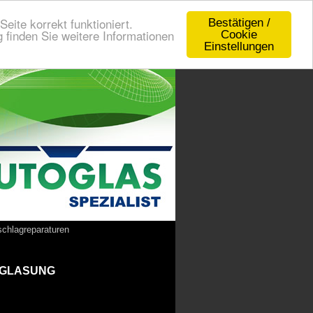
eite korrekt funktioniert.
Bestätigen /
 finden Sie weitere Informationen
Cookie
Einstellungen
schlagreparaturen
RGLASUNG