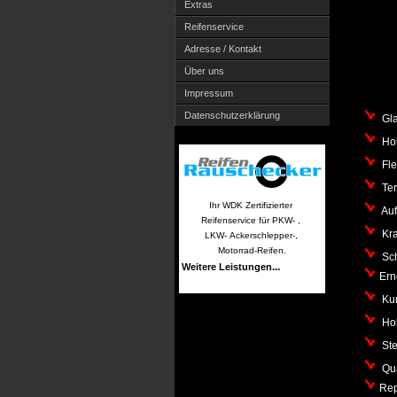
Extras
Reifenservice
Adresse / Kontakt
Über uns
Impressum
Datenschutzerklärung
Glas
Hohe
Flex
Ter
Ihr WDK Zertifizierter
Auf
Reifenservice für PKW- ,
Krat
LKW- Ackerschlepper-,
Motorrad-Reifen.
Sch
...
Weitere Leistungen
Ern
Kun
Hoh
Ste
Qual
Repa