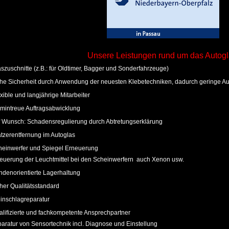
Unsere Leistun
gen rund um das Autogl
zuschnitte (z.B.: für Oldtimer, Bagger und Sonderfahrzeuge)
 Sicherheit durch Anwendung der neuesten Klebetechniken, dadurch geringe Aus
ible und langjährige Mitarbeiter
mintreue Auftragsabwicklung
 Wunsch: Schadensregulierung durch Abtretungserklärung
zerentfernung im Autoglas
einwerfer und Spiegel Erneuerung
euerung der Leuchtmittel bei den Scheinwerfern auch Xenon usw.
denorientierte Lagerhaltung
er Qualitätsstandard
inschlagreparatur
ifizierte und fachkompetente Ansprechpartner
ratur von Sensortechnik incl. Diagnose und Einstellung